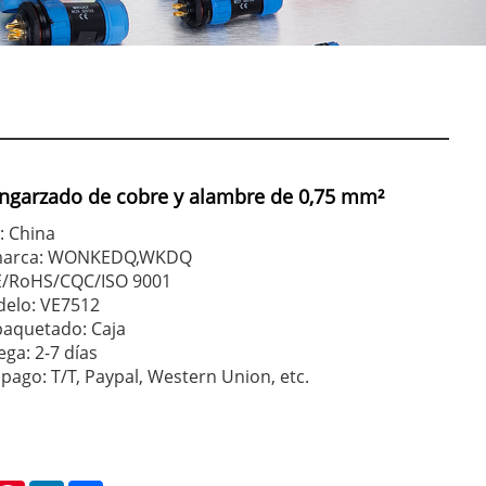
ngarzado de cobre y alambre de 0,75 mm²
: China
 marca: WONKEDQ,WKDQ
CE/RoHS/CQC/ISO 9001
elo: VE7512
paquetado: Caja
ga: 2-7 días
pago: T/T, Paypal, Western Union, etc.