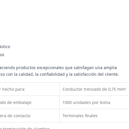
ástico
cos
ofreciendo productos excepcionales que satisfagan una amplia
 la calidad, la confiabilidad y la satisfacción del cliente.
r hecho para:
Conductor trenzado de 0,75 mm²
odo de embalaje:
1000 unidades por bolsa
ra de contacto:
Terminales finales
 de terminación de alambre