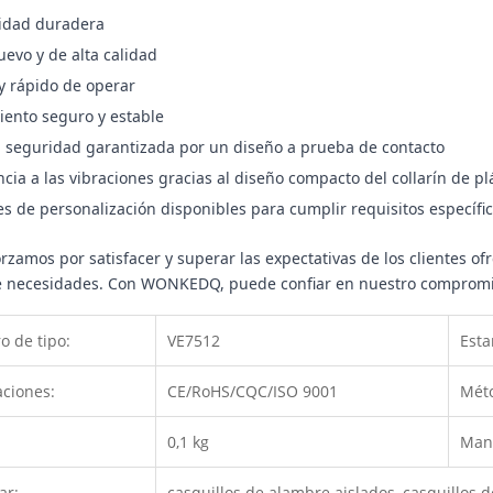
idad duradera
evo y de alta calidad
y rápido de operar
ento seguro y estable
seguridad garantizada por un diseño a prueba de contacto
ncia a las vibraciones gracias al diseño compacto del collarín de pl
s de personalización disponibles para cumplir requisitos específi
rzamos por satisfacer y superar las expectativas de los clientes 
necesidades. Con WONKEDQ, puede confiar en nuestro compromiso con
 de tipo:
VE7512
Esta
ciones:
CE/RoHS/CQC/ISO 9001
Mét
0,1 kg
Mane
ar:
casquillos de alambre aislados, casquillos