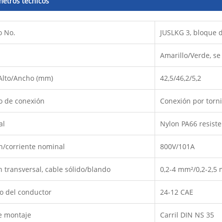
etros técnicos
o No.
JUSLKG 3, bloque 
Amarillo/Verde, se
Alto/Ancho (mm)
42,5/46,2/5,2
 de conexión
Conexión por torni
al
Nylon PA66 resiste
n/corriente nominal
800V/101A
n transversal, cable sólido/blando
0,2-4 mm²/0,2-2,5
 del conductor
24-12 CAE
e montaje
Carril DIN NS 35