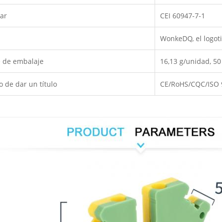
ar
CEI 60947-7-1
WonkeDQ, el logot
e de embalaje
16,13 g/unidad, 50
o de dar un título
CE/RoHS/CQC/ISO 