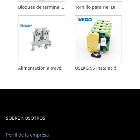
Bloques de terminales de abrazadera de tornillo de plástico Tipos de riel DIN Fusible JUK 2.5 mm
Tornillo para riel DIN Bloque de terminales eléctrico Montaje en panel Jaula de tornillo pasante
Alimentación a través del bloque de terminales de tornillo Plástico Nylon PA66 Instalación Montado en panel
USLKG 95 Instalación de riel DIN de bloque de terminales de tierra 95 Mm²
SOBRE NOSOTROS
Perfil de la empresa