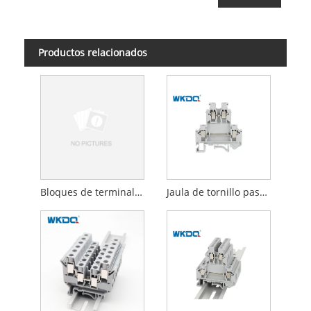
Productos relacionados
Bloques de terminal de fusibles de tornillo modular Contacto 1000V / 232A
Jaula de tornillo pasante de alimentación montada en panel de instalación eléctrica de nailon plástico PA66 V0